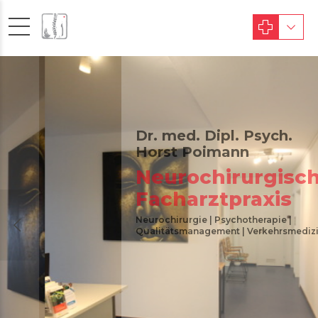
Dr. med. Dipl. Psych.
Horst Poimann
Neurochirurgische
Facharztpraxis
Neurochirurgie | Psychotherapie |
Qualitätsmanagement | Verkehrsmedizin